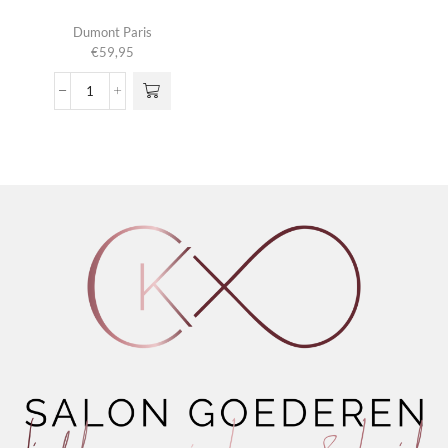
Dumont Paris
€
59,95
Nitro
Red
aantal