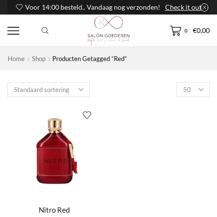
Voor 14:00 besteld.. Vandaag nog verzonden!
Check it out
€
0,00
0
Home
Shop
Producten Getagged “Red”
Products
per
page
Nitro Red