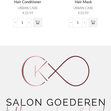
Hair Conditioner
Hair Mask
URBAN CARE
URBAN CARE
€
10,99
€
10,99
Kind
Kind
Rituals
Rituals
Quinoa
Quinoa
Almond
Almond
Hair
Hair
Conditioner
Mask
aantal
aantal