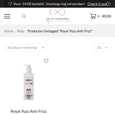
Voor 14:00 besteld.. Vandaag nog verzonden!
Check it out
€
0,00
0
Home
Shop
Producten Getagged “Royal Yuzu Anti-Frizz”
Products
per
page
Royal Yuzu Anti-Frizz