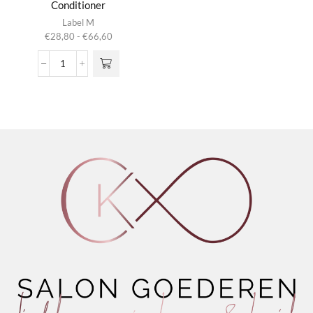
Conditioner
Dit product
Label M
heeft
Prijsklasse:
€
28,80
-
€
66,60
meerdere
€28,80
variaties.
tot
Royal
Deze optie
€66,60
Yuzu
kan gekozen
Anti-
worden op de
Frizz
productpagina
Conditioner
aantal