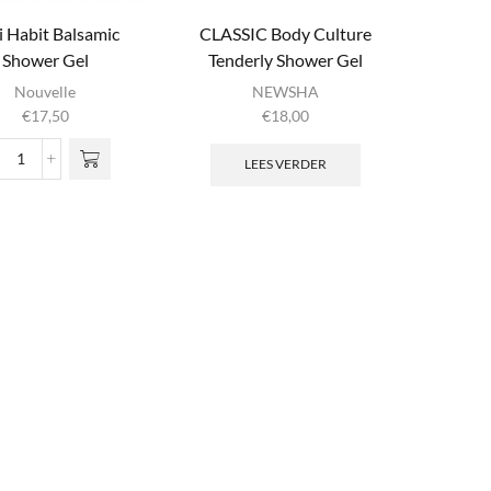
i Habit Balsamic
CLASSIC Body Culture
Shower Gel
Tenderly Shower Gel
Nouvelle
NEWSHA
€
17,50
€
18,00
LEES VERDER
Sani
Habit
Balsamic
Shower
Gel
aantal