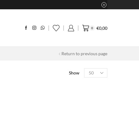
€
0,00
0
Return to previous page
Products
Show
per
page