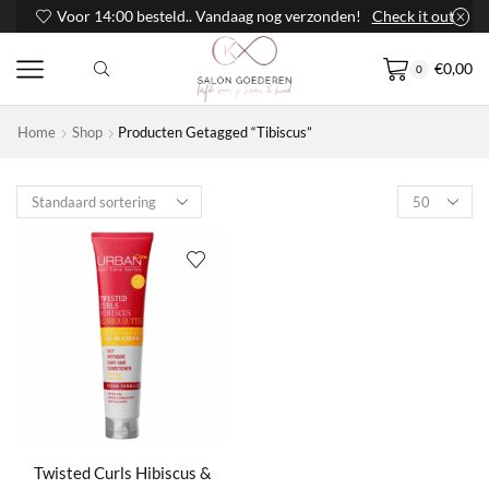
Voor 14:00 besteld.. Vandaag nog verzonden!
Check it out
€
0,00
0
Home
Shop
Producten Getagged “Tibiscus”
Products
per
page
Twisted Curls Hibiscus &