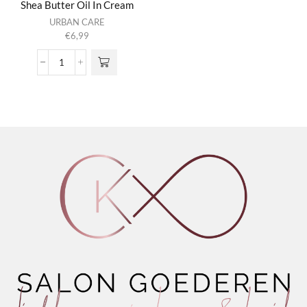
Shea Butter Oil In Cream
URBAN CARE
€
6,99
Twisted
Curls
Hibiscus
&
Shea
Butter
Oil
In
Cream
aantal