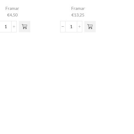
Framar
Framar
€
4,50
€
13,25
Pin
Power
Tail
Painter
Brush
aantal
aantal