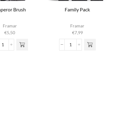
peror Brush
Family Pack
Framar
Framar
€
5,50
€
7,99
Emperor
Family
Brush
Pack
aantal
aantal