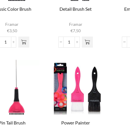
ssic Color Brush
Detail Brush Set
Em
Framar
Framar
€
3,50
€
7,50
Classic
Detail
Color
Brush
Brush
Set
aantal
aantal
Pin Tail Brush
Power Painter