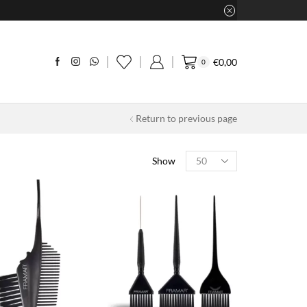
€
0,00
0
Return to previous page
Products
Show
per
page