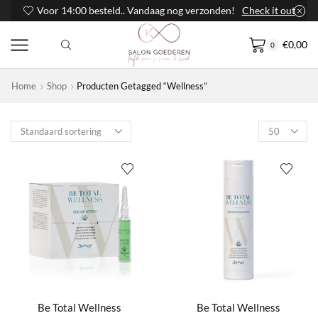
Voor 14:00 besteld.. Vandaag nog verzonden!
Check it out
€
0,00
0
Home
Shop
Producten Getagged “Wellness”
Products
per
page
Be Total Wellness
Be Total Wellness