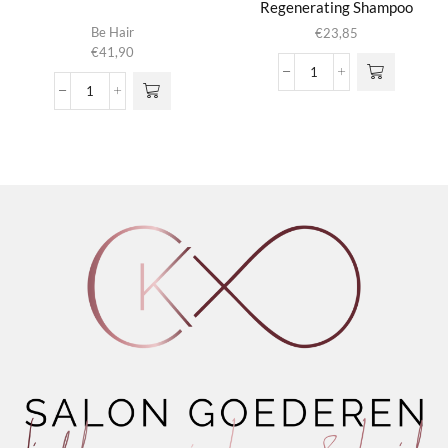
Regenerating Shampoo
Be Hair
€
23,85
€
41,90
Be
Be
Total
Total
Wellness
Wellness
Regenerating
aantal
Shampoo
aantal