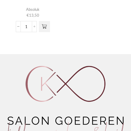
Absoluk
€
13,50
Wet
Definition
Gel
aantal