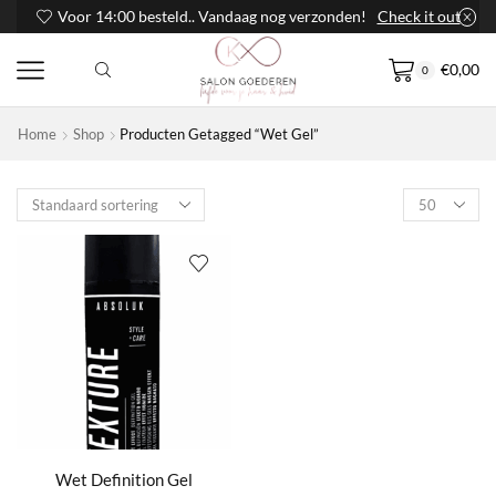
Voor 14:00 besteld.. Vandaag nog verzonden!
Check it out
€
0,00
0
Home
Shop
Producten Getagged “Wet Gel”
Products
per
page
Wet Definition Gel