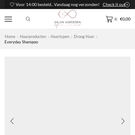
Voor 14:00 besteld.. Vandaag nog verzonden!
Check it out
€
0,00
0
Home
Haarproducten
Haartypen
Droog Haar
Everyday Shampoo