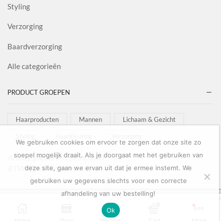
Styling
Verzorging
Baardverzorging
Alle categorieën
PRODUCT GROEPEN
Haarproducten
Mannen
Lichaam & Gezicht
Styling
Haarkleuring
Verzorging
We gebruiken cookies om ervoor te zorgen dat onze site zo
soepel mogelijk draait. Als je doorgaat met het gebruiken van
Al onze goederen zijn inclusief
BTW afgebeeld in onze shop!
deze site, gaan we ervan uit dat je ermee instemt. We
gebruiken uw gegevens slechts voor een correcte
afhandeling van uw bestelling!
Copyright © 2022
Salon Goederen
0
0
Ok
OPTIES SELECTEREN
Home
Shop
Wishlist
Cart
More