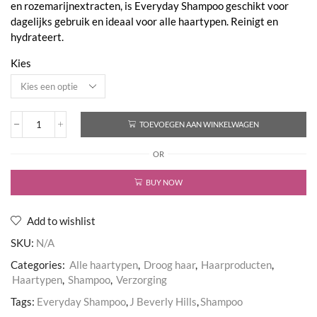
en rozemarijnextracten, is Everyday Shampoo geschikt voor
€35,95
dagelijks gebruik en ideaal voor alle haartypen. Reinigt en
hydrateert.
Kies
TOEVOEGEN AAN WINKELWAGEN
Everyday
Shampoo
OR
aantal
BUY NOW
Add to wishlist
SKU:
N/A
Categories:
Alle haartypen
,
Droog haar
,
Haarproducten
,
Haartypen
,
Shampoo
,
Verzorging
Tags:
Everyday Shampoo
,
J Beverly Hills
,
Shampoo