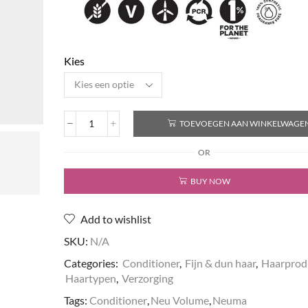
Kies
TOEVOEGEN AAN WINKELWAGE
Neu
Volume®
OR
Conditioner
aantal
BUY NOW
Add to wishlist
SKU:
N/A
Categories:
Conditioner
,
Fijn & dun haar
,
Haarprod
Haartypen
,
Verzorging
Tags:
Conditioner
,
Neu Volume
,
Neuma