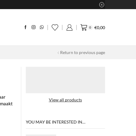
€
0,00
0
Return to previous page
aar
View all products
e maakt
YOU MAY BE INTERESTED IN…