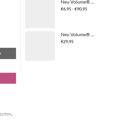
Neu Volume® Shampoo
Prijsklasse:
€
6,95
-
€
90,95
€6,95
tot
€90,95
Neu Volume® Styling Spray
€
29,95
N
ucten
,