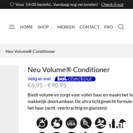
Voor 14:00 besteld.. Vandaag nog verzonden!
Check it out
HOME
SHOP
MERKEN
CONTACT
PRO
r
Neu Volume® Conditioner
Neu Volume® Conditioner
Prijsklasse:
€
6,95
-
€
90,95
€6,95
Biedt volume en zorgt voor voller haar en maakt het h
tot
makkelijk doorkambaar. De ultra lichtgewicht formul
€90,95
het haar zacht, veerkrachtig en glanzend.