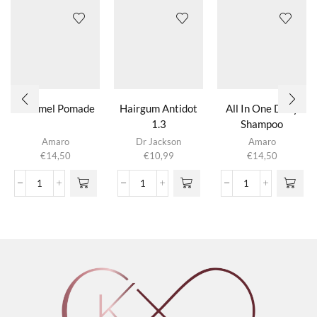
Caramel Pomade
Hairgum Antidot
All In One Daily
1.3
Shampoo
Amaro
Dr Jackson
Amaro
€
14,50
€
10,99
€
14,50
Caramel
Hairgum
All
Pomade
Antidot
In
aantal
1.3
One
aantal
Daily
Shampoo
aantal