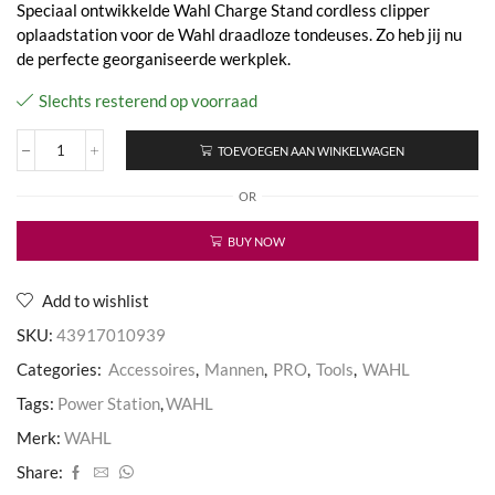
Speciaal ontwikkelde Wahl Charge Stand cordless clipper
oplaadstation voor de Wahl draadloze tondeuses. Zo heb jij nu
de perfecte georganiseerde werkplek.
Slechts resterend op voorraad
TOEVOEGEN AAN WINKELWAGEN
Power
Station
OR
aantal
BUY NOW
Add to wishlist
SKU:
43917010939
Categories:
Accessoires
,
Mannen
,
PRO
,
Tools
,
WAHL
Tags:
Power Station
,
WAHL
Merk:
WAHL
Share: