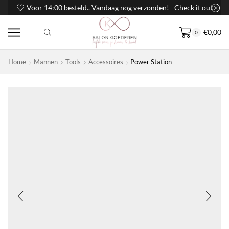
Voor 14:00 besteld.. Vandaag nog verzonden!
Check it out
€
0,00
0
Home
Mannen
Tools
Accessoires
Power Station