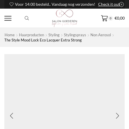
Voor 14:00 besteld.. Vandaag nog verzonden!
Check it out
€
0,00
0
Home
Haarproducten
Styling
Stylingsprays
Non Aerosol
The Style Mood Lock Eco Lacquer Extra Strong