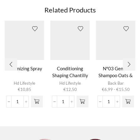
Related Products
Volumizing Spray
Conditioning
Nº03 Gentle
Shaping Chantilly
Shampoo Oats &
Dit product
Lavender
Hd Lifestyle
Hd Lifestyle
Back Bar
heeft
Prijsk
€
10,85
€
12,50
€
6,99
-
€
15,50
meerdere
€6,9
variaties.
tot
Volumizing
Conditioning
Nº03
Deze optie
€15,
Spray
Shaping
Gentle
kan gekozen
aantal
Chantilly
Shampoo
worden op de
aantal
Oats
productpagina
&
Lavender
aantal