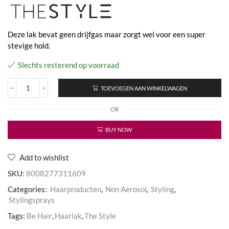
Deze lak bevat geen drijfgas maar zorgt wel voor een super
stevige hold.
Slechts resterend op voorraad
TOEVOEGEN AAN WINKELWAGEN
The
Style
OR
Mood
Lock
Eco
BUY NOW
Lacquer
Extra
Strong
Add to wishlist
aantal
SKU:
8008277311609
Categories:
Haarproducten
,
Non Aerosol
,
Styling
,
Stylingsprays
Tags:
Be Hair
,
Haarlak
,
The Style