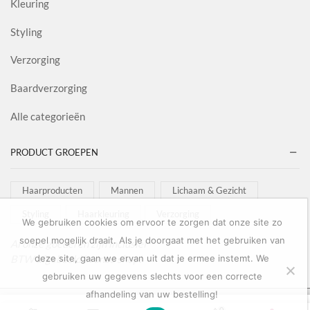
Kleuring
Styling
Verzorging
Baardverzorging
Alle categorieën
PRODUCT GROEPEN
Haarproducten
Mannen
Lichaam & Gezicht
Styling
Haarkleuring
Verzorging
We gebruiken cookies om ervoor te zorgen dat onze site zo
soepel mogelijk draait. Als je doorgaat met het gebruiken van
Al onze goederen zijn inclusief
BTW afgebeeld in onze shop!
deze site, gaan we ervan uit dat je ermee instemt. We
gebruiken uw gegevens slechts voor een correcte
afhandeling van uw bestelling!
Copyright © 2022
Salon Goederen
0
0