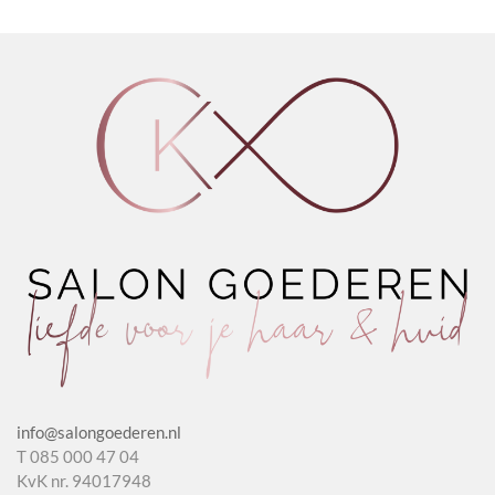
Cream
in
Cream
productpagina
aantal
Cream
Plus
aantal
aantal
info@salongoederen.nl
T 085 000 47 04
KvK nr. 94017948