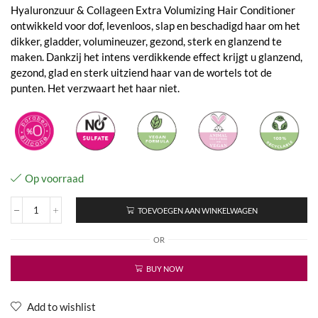
Hyaluronzuur & Collageen Extra Volumizing Hair Conditioner
ontwikkeld voor dof, levenloos, slap en beschadigd haar om het
dikker, gladder, volumineuzer, gezond, sterk en glanzend te
maken. Dankzij het intens verdikkende effect krijgt u glanzend,
gezond, glad en sterk uitziend haar van de wortels tot de
punten. Het verzwaart het haar niet.
Op voorraad
TOEVOEGEN AAN WINKELWAGEN
Hyaluronic
Acid
OR
&
Collagen
No
BUY NOW
Sulfate
Conditioner
aantal
Add to wishlist