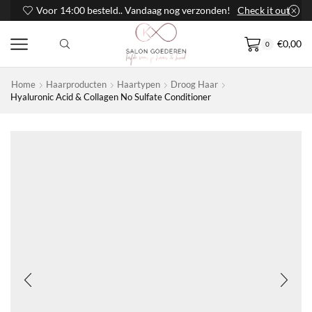
Voor 14:00 besteld.. Vandaag nog verzonden!
Check it out
€
0,00
0
Home
Haarproducten
Haartypen
Droog Haar
Hyaluronic Acid & Collagen No Sulfate Conditioner