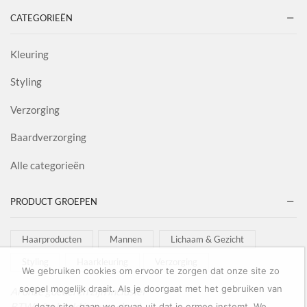
CATEGORIEËN
Kleuring
Styling
Verzorging
Baardverzorging
Alle categorieën
PRODUCT GROEPEN
Haarproducten
Mannen
Lichaam & Gezicht
Styling
Haarkleuring
Verzorging
We gebruiken cookies om ervoor te zorgen dat onze site zo
soepel mogelijk draait. Als je doorgaat met het gebruiken van
Al onze goederen zijn inclusief
BTW afgebeeld in onze shop!
deze site, gaan we ervan uit dat je ermee instemt. We