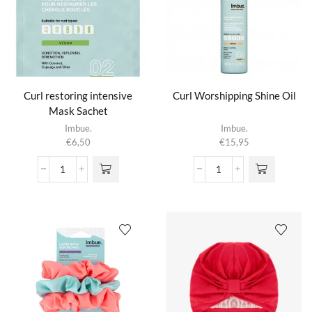
Curl restoring intensive
Curl Worshipping Shine Oil
Mask Sachet
Imbue.
Imbue.
€
6,50
€
15,95
Curl
Curl
restoring
Worshipping
intensive
Shine
Mask
Oil
Sachet
aantal
aantal