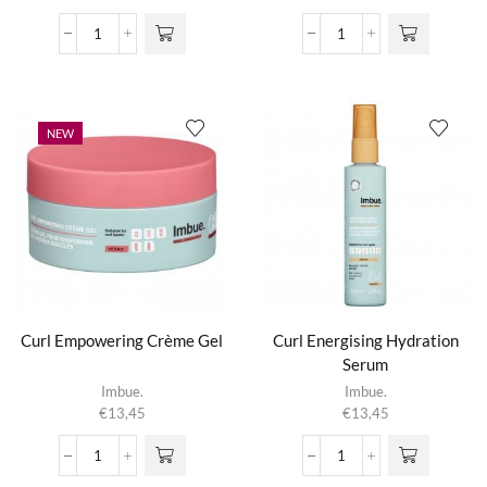
Coil
Curl
Rejoicing
Defending
Leave
Heat
In
Protection
Conditioner
Mist
NEW
aantal
aantal
Curl Empowering Crème Gel
Curl Energising Hydration
Serum
Imbue.
Imbue.
€
13,45
€
13,45
Curl
Curl
Empowering
Energising