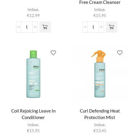
Free Cream Cleanser
Imbue.
Imbue.
€
12,99
€
15,95
3-
Coil
in-
Awakening
1
Sulphate
Edge
Free
Comb
Cream
aantal
Cleanser
aantal
Coil Rejoicing Leave In
Curl Defending Heat
Conditioner
Protection Mist
Imbue.
Imbue.
€
15,95
€
13,45