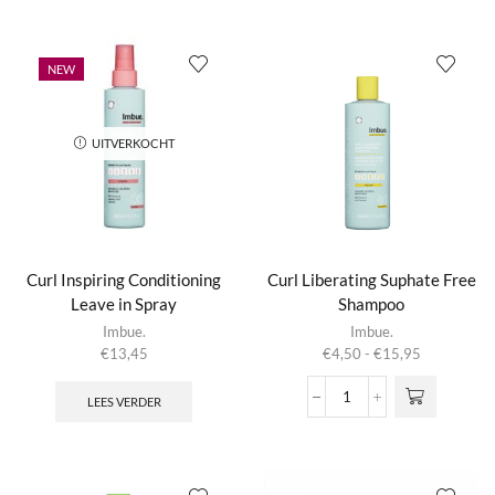
Crème
Hydration
Gel
Serum
aantal
aantal
NEW
UITVERKOCHT
Curl Inspiring Conditioning
Curl Liberating Suphate Free
Leave in Spray
Shampoo
Dit product
Imbue.
Imbue.
heeft
Prijsklasse:
€
13,45
€
4,50
-
€
15,95
meerdere
€4,50
variaties.
tot
LEES VERDER
Curl
Deze optie
€15,95
Liberating
kan gekozen
Suphate
worden op de
Free
productpagina
Shampoo