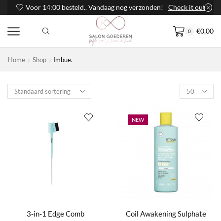
Voor 14:00 besteld.. Vandaag nog verzonden!
Check it out
€
0,00
0
Home
Shop
Imbue.
Products
per
page
NEW
3-in-1 Edge Comb
Coil Awakening Sulphate