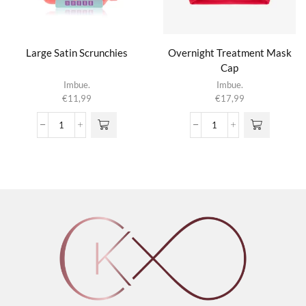
Large Satin Scrunchies
Overnight Treatment Mask
Cap
Imbue.
Imbue.
€
11,99
€
17,99
Large
Overnight
Satin
Treatment
Scrunchies
Mask
aantal
Cap
aantal