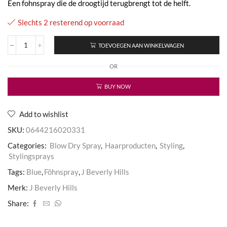
Een fohnspray die de droogtijd terugbrengt tot de helft.
Slechts 2 resterend op voorraad
TOEVOEGEN AAN WINKELWAGEN
J
Beverly
OR
Hills
Dry
Fast
BUY NOW
aantal
Add to wishlist
SKU:
0644216020331
Categories:
Blow Dry Spray
,
Haarproducten
,
Styling
,
Stylingsprays
Tags:
Blue
,
Föhnspray
,
J Beverly Hills
Merk:
J Beverly Hills
Share: