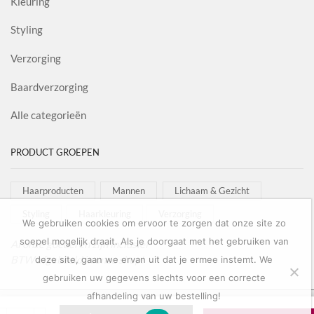
Kleuring
Styling
Verzorging
Baardverzorging
Alle categorieën
PRODUCT GROEPEN
Haarproducten
Mannen
Lichaam & Gezicht
Styling
Haarkleuring
Verzorging
We gebruiken cookies om ervoor te zorgen dat onze site zo
soepel mogelijk draait. Als je doorgaat met het gebruiken van
Al onze goederen zijn inclusief
BTW afgebeeld in onze shop!
deze site, gaan we ervan uit dat je ermee instemt. We
gebruiken uw gegevens slechts voor een correcte
afhandeling van uw bestelling!
Copyright © 2022
Salon Goederen