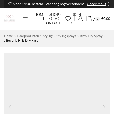
Voor 14:00 besteld.. Vandaag nog verzonden!
Check it out
HOME
SHOP
MERKEN
€
0,00
0
CONTACT
PRO
Home
Haarproducten
Styling
Stylingsprays
Blow Dry Spray
J Beverly Hills Dry Fast