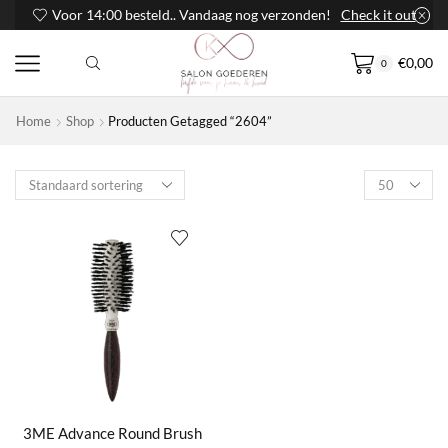
Voor 14:00 besteld.. Vandaag nog verzonden!
Check it out
€
0,00
0
Home
Shop
Producten Getagged “2604”
Products
per
page
3ME Advance Round Brush