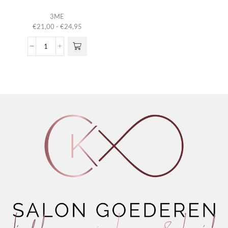
Dit product
3ME
heeft
Prijsklasse:
€
21,00
-
€
24,95
meerdere
€21,00
variaties.
tot
3ME
Deze optie
€24,95
Advance
kan gekozen
Round
worden op de
Brush
productpagina
aantal