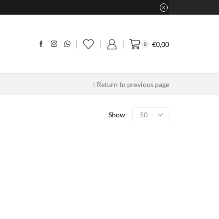
€
0,00
0
Return to previous page
Products
Show
per
page