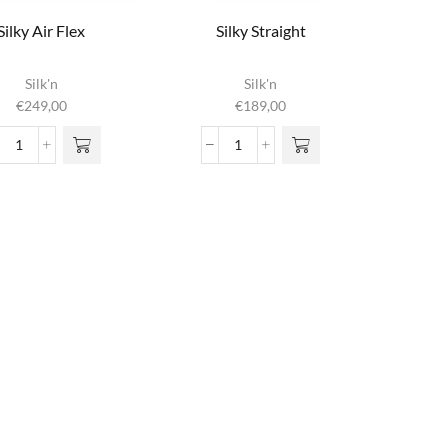
Silky Air Flex
Silky Straight
Silk'n
Silk'n
€
249,00
€
189,00
Silky
Silky
Air
Straight
Flex
aantal
aantal