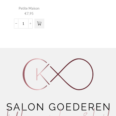
Petite Maison
€
7,95
Anti
Pollution
Peel
Off
Mask
aantal