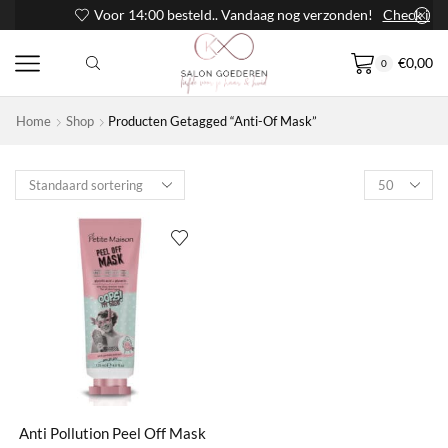
Voor 14:00 besteld.. Vandaag nog verzonden!
Check it out
€
0,00
0
Home
Shop
Producten Getagged “Anti-Of Mask”
Products
per
page
Anti Pollution Peel Off Mask