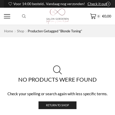
Voor 14:00 besteld.. Vandaag nog verzonden!
Check it out
€
0,00
0
Home
Shop
Producten Getagged “Blonde Toning”
NO PRODUCTS WERE FOUND
Check your spelling or search again with less specific terms.
RETURN TO SHOP