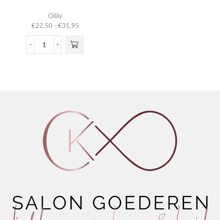
Dit product
Oilily
heeft
Prijsklasse:
€
22,50
-
€
31,95
meerdere
€22,50
variaties.
tot
Blue
Deze optie
€31,95
Sparkle
kan gekozen
Eau
worden op de
De
productpagina
Toilette
aantal