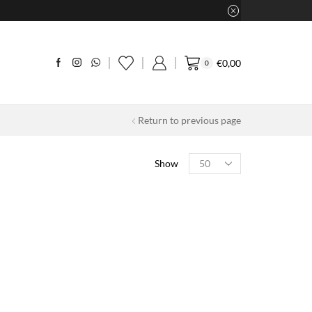
€
0,00
0
Return to previous page
Products
Show
per
page