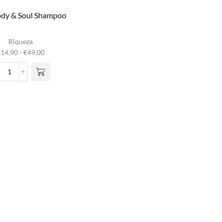
Body & Soul Shampoo
it product
Riqueza
heeft
Prijsklasse:
€
14,90
-
€
49,00
meerdere
€14,90
iaties. Deze
tot
Hair,
optie kan
€49,00
Body
gekozen
&
rden op de
Soul
oductpagina
Shampoo
aantal