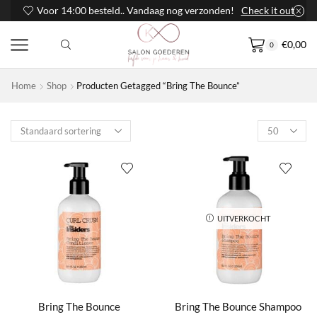
Voor 14:00 besteld.. Vandaag nog verzonden!
Check it out
€
0,00
0
Home
Shop
Producten Getagged “Bring The Bounce”
Products
per
page
UITVERKOCHT
Bring The Bounce
Bring The Bounce Shampoo