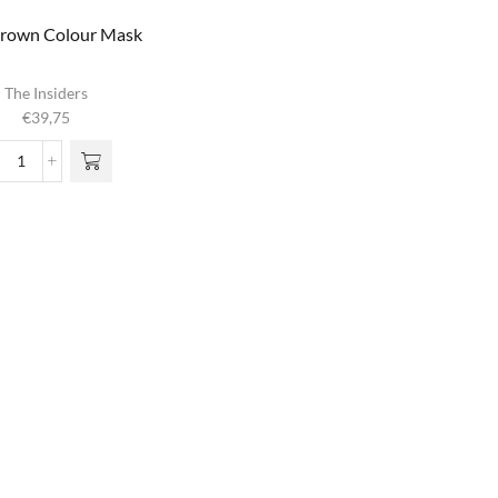
Brown Colour Mask
The Insiders
€
39,75
Cool
Brown
Colour
Mask
aantal