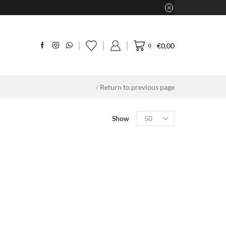
€
0,00
0
Return to previous page
Products
Show
per
page