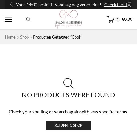
Voor 14:00 besteld.. Vandaag nog verzonden!
Check it out
€
0,00
0
Home
Shop
Producten Getagged “Cool”
NO PRODUCTS WERE FOUND
Check your spelling or search again with less specific terms.
RETURN TO SHOP