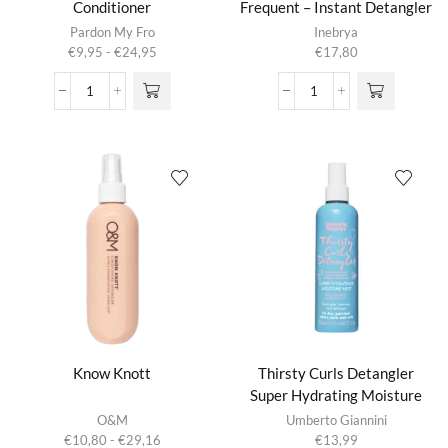
Conditioner
Frequent – Instant Detangler
Dit product
Pardon My Fro
Inebrya
heeft
Prijsklasse:
€
9,95
-
€
24,95
€
17,80
meerdere
€9,95
variaties.
tot
Detangler
Inebrya
Deze optie
€24,95
Leave
-
kan gekozen
In
Ice
worden op de
Conditioner
Cream
productpagina
aantal
Frequent
-
Instant
Detangler
aantal
Know Knott
Thirsty Curls Detangler
Super Hydrating Moisture
Dit product
Mist
O&M
Umberto Giannini
heeft
Prijsklasse:
€
10,80
-
€
29,16
€
13,99