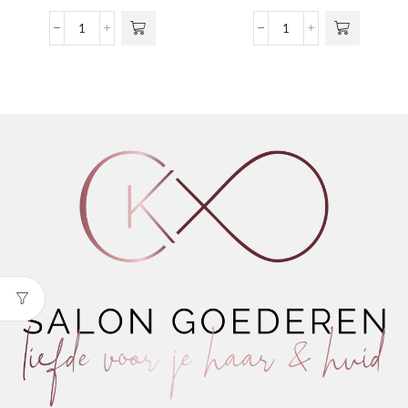
meerdere
€10,80
variaties.
tot
Know
Thirsty
Deze optie
€29,16
Knott
Curls
kan gekozen
aantal
Detangler
worden op de
Super
productpagina
Hydrating
Moisture
Mist
aantal