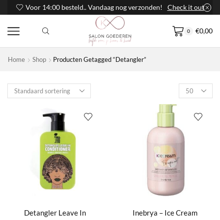
Voor 14:00 besteld.. Vandaag nog verzonden!
Check it out
€
0,00
0
Home
Shop
Producten Getagged “Detangler”
Products
per
page
Detangler Leave In
Inebrya – Ice Cream