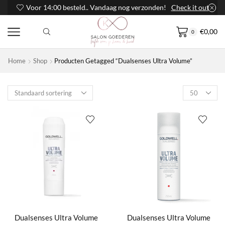
Voor 14:00 besteld.. Vandaag nog verzonden!
Check it out
€
0,00
0
Home
Shop
Producten Getagged “Dualsenses Ultra Volume”
Products
per
page
Dualsenses Ultra Volume
Dualsenses Ultra Volume