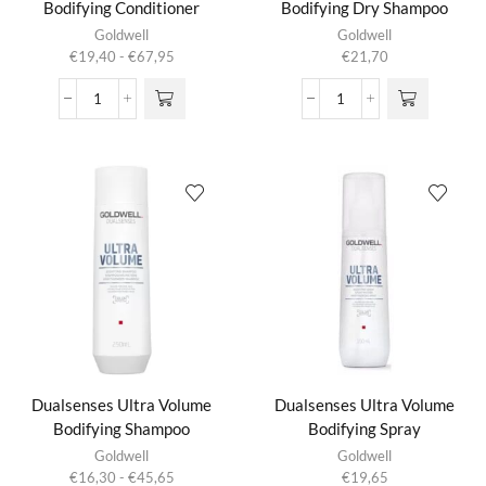
Bodifying Conditioner
Bodifying Dry Shampoo
Dit product
Goldwell
Goldwell
heeft
Prijsklasse:
€
19,40
-
€
67,95
€
21,70
meerdere
€19,40
variaties.
tot
Dualsenses
Dualsenses
Deze optie
€67,95
Ultra
Ultra
kan gekozen
Volume
Volume
worden op de
Bodifying
Bodifying
productpagina
Conditioner
Dry
aantal
Shampoo
aantal
Dualsenses Ultra Volume
Dualsenses Ultra Volume
Bodifying Shampoo
Bodifying Spray
Dit product
Goldwell
Goldwell
heeft
Prijsklasse:
€
16,30
-
€
45,65
€
19,65