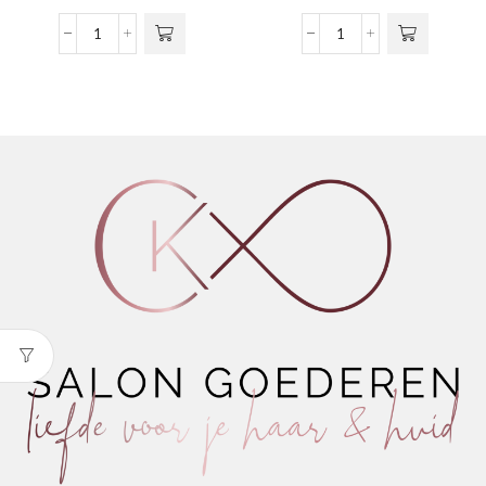
meerdere
€16,30
variaties.
tot
Dualsenses
Dualsenses
Deze optie
€45,65
Ultra
Ultra
kan gekozen
Volume
Volume
worden op de
Bodifying
Bodifying
productpagina
Shampoo
Spray
aantal
aantal