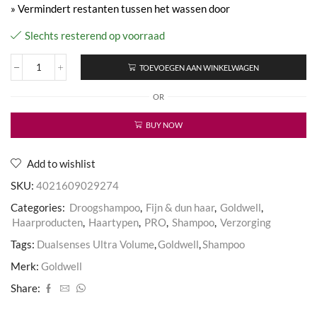
» Vermindert restanten tussen het wassen door
Slechts resterend op voorraad
TOEVOEGEN AAN WINKELWAGEN
Dualsenses
Ultra
OR
Volume
Bodifying
Dry
BUY NOW
Shampoo
aantal
Add to wishlist
SKU:
4021609029274
Categories:
Droogshampoo
,
Fijn & dun haar
,
Goldwell
,
Haarproducten
,
Haartypen
,
PRO
,
Shampoo
,
Verzorging
Tags:
Dualsenses Ultra Volume
,
Goldwell
,
Shampoo
Merk:
Goldwell
Share: