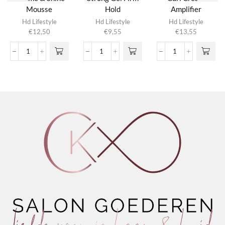
Mousse
Hold
Amplifier
Hd Lifestyle
Hd Lifestyle
Hd Lifestyle
€
12,50
€
9,55
€
13,55
Volume
Strong
Curl
&
Gel
Cream
Shine
Firm
Amplifier
Mousse
Hold
aantal
aantal
aantal