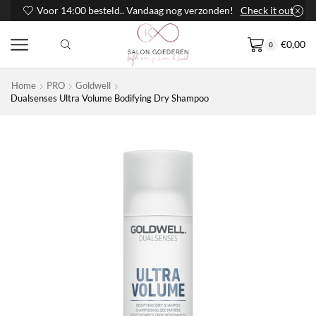
Voor 14:00 besteld.. Vandaag nog verzonden!
Check it out
€
0,00
0
Home
PRO
Goldwell
Dualsenses Ultra Volume Bodifying Dry Shampoo