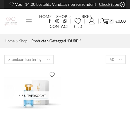
Voor 14:00 besteld.. Vandaag nog verzonden!
Check it out
HOME
SHOP
MERKEN
€
0,00
0
CONTACT
PRO
Home
Shop
Producten Getagged “DUBBI”
Products
per
page
UITVERKOCHT