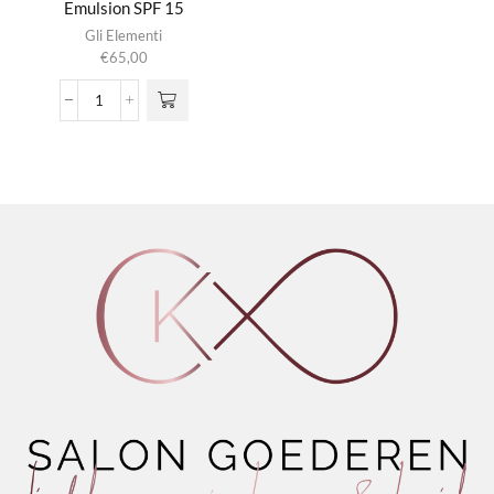
Emulsion SPF 15
Gli Elementi
€
65,00
Ultra-
Light
Whitening
Emulsion
SPF
15
aantal