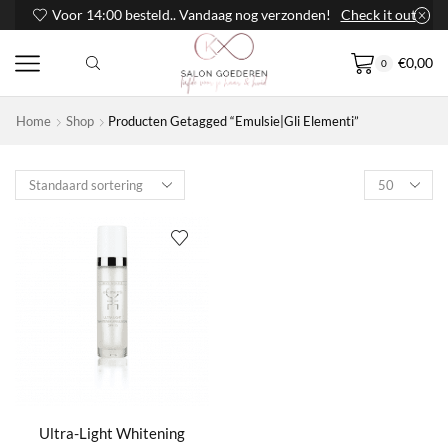
Voor 14:00 besteld.. Vandaag nog verzonden!
Check it out
€
0,00
0
Home
Shop
Producten Getagged “Emulsie|Gli Elementi”
Products
per
page
Ultra-Light Whitening