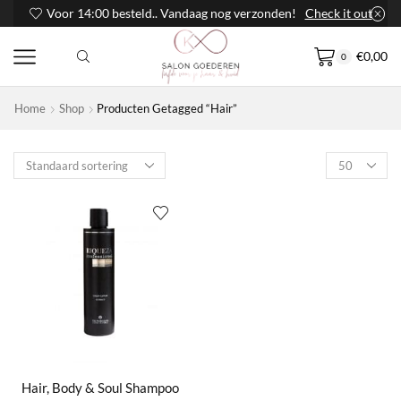
Voor 14:00 besteld.. Vandaag nog verzonden!
Check it out
€
0,00
0
Home
Shop
Producten Getagged “Hair”
Products
per
page
Hair, Body & Soul Shampoo