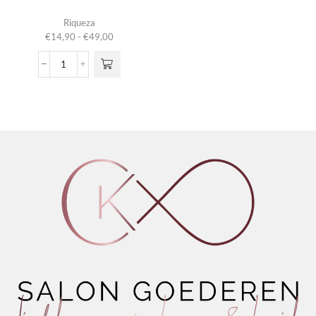
Dit product
Riqueza
heeft
Prijsklasse:
€
14,90
-
€
49,00
meerdere
€14,90
variaties.
tot
Hair,
Deze optie
€49,00
Body
kan gekozen
&
worden op de
Soul
productpagina
Shampoo
aantal