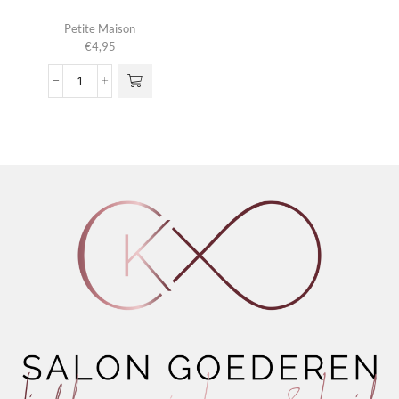
Petite Maison
€
4,95
Hand
Wash
Pink
Grapefruit
aantal