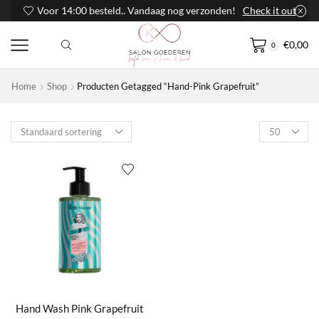
Voor 14:00 besteld.. Vandaag nog verzonden!
Check it out
€
0,00
0
Home
Shop
Producten Getagged “Hand-Pink Grapefruit”
Products
per
page
Hand Wash Pink Grapefruit