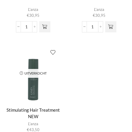
L'anza
L'anza
€
30,95
€
30,95
Stimulating
Stimulating
Conditioner
Shampoo
aantal
aantal
UITVERKOCHT
Stimulating Hair Treatment
NEW
L'anza
€
43,50