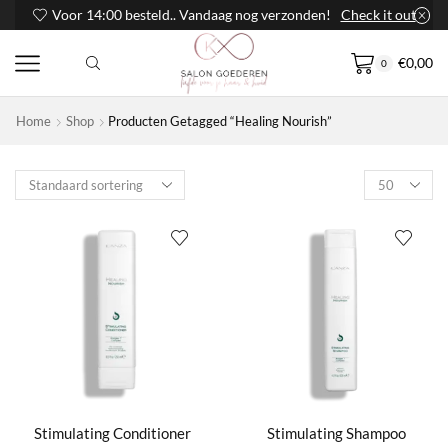
Voor 14:00 besteld.. Vandaag nog verzonden!
Check it out
€
0,00
0
Home
Shop
Producten Getagged “Healing Nourish”
Products
per
page
Stimulating Conditioner
Stimulating Shampoo