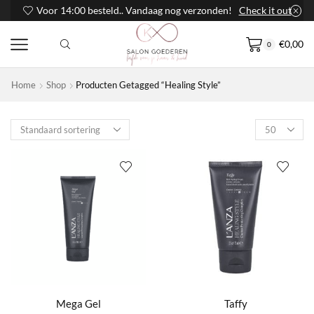
Voor 14:00 besteld.. Vandaag nog verzonden!
Check it out
€
0,00
0
Home
Shop
Producten Getagged “Healing Style”
Products
per
page
Mega Gel
Taffy