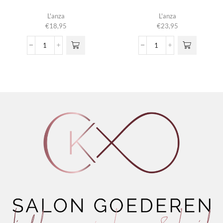
L'anza
L'anza
€
18,95
€
23,95
Mega
Taffy
Gel
aantal
aantal