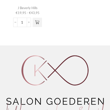
Dit product
J Beverly Hills
heeft
Prijsklasse:
€
19,95
-
€
43,95
meerdere
€19,95
variaties.
tot
5
Deze optie
€43,95
IN
kan gekozen
1
worden op de
aantal
productpagina