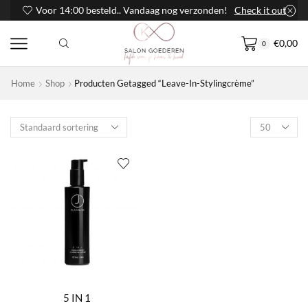
Voor 14:00 besteld.. Vandaag nog verzonden!
Check it out
€
0,00
0
Home
Shop
Producten Getagged “leave-In-Stylingcrème”
Products
per
page
5 IN 1