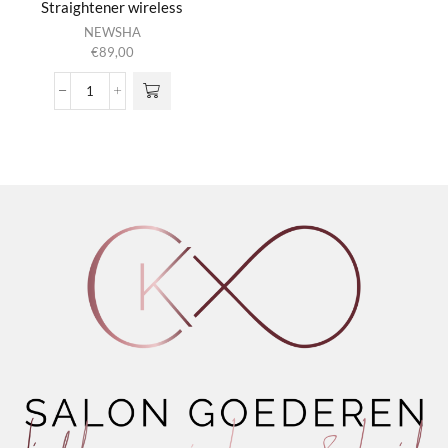
Straightener wireless
NEWSHA
€
89,00
Professional
Mini
Straightener
wireless
aantal