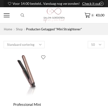
Voor 14:00 besteld.. Vandaag nog verzonden!
Check it out
€
0,00
0
Home
Shop
Producten Getagged “Mini Straightener”
Products
per
page
Professional Mini