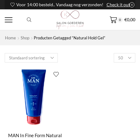
Voor 14:00 besteld.. Vandaag nog verzonden!
Check it out
€
0,00
0
Home
Shop
Producten Getagged “Natural Hold Gel”
Products
per
page
MAN In Fine Form Natural