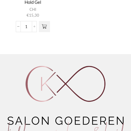
Hold Gel
CHI
€
15,30
MAN
In
Fine
Form
Natural
Hold
Gel
aantal