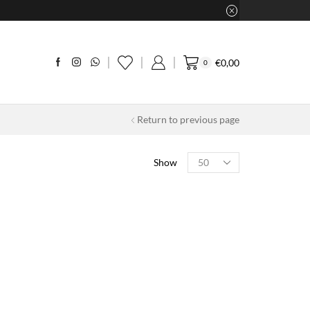
€
0,00
0
Return to previous page
Products
Show
per
page