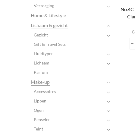
Verzorging
No.4C
Home & Lifestyle
Cla
D
Lichaam & gezicht
€
Gezicht
var
Gift & Travel Sets
Huidtypen
wo
Lichaam
pr
Parfum
Make-up
Accessoires
Lippen
Ogen
Penselen
Teint