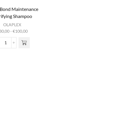
 Bond Maintenance
rifying Shampoo
it product
OLAPLEX
heeft
Prijsklasse:
30,00
-
€
100,00
meerdere
€30,00
iaties. Deze
tot
No.4C
optie kan
€100,00
Bond
gekozen
Maintenance
rden op de
Clarifying
oductpagina
Shampoo
aantal