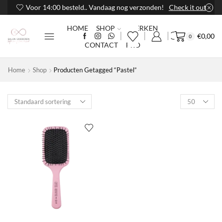
Voor 14:00 besteld.. Vandaag nog verzonden!
Check it out
HOME
SHOP
MERKEN
€
0,00
0
CONTACT
PRO
Home
Shop
Producten Getagged “Pastel”
Products
per
page