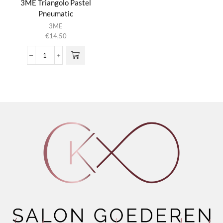
3ME Triangolo Pastel
Pneumatic
Dit product
3ME
heeft
€
14,50
meerdere
variaties.
3ME
Deze optie
Triangolo
kan gekozen
Pastel
worden op de
Pneumatic
productpagina
aantal