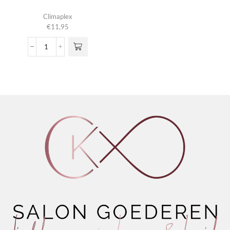
Climaplex
€
11,95
Anti Frizz Protector Cream
aantal