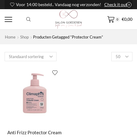
Voor 14:00 besteld.. Vandaag nog verzonden!
Check it out
€
0,00
0
Home
Shop
Producten Getagged “Protector Cream”
Products
per
page
Anti Frizz Protector Cream