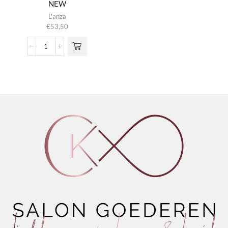
NEW
L'anza
€
53,50
Rapid
Bond
Reconstructor
NEW
aantal