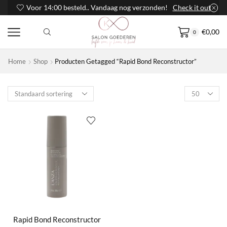
Voor 14:00 besteld.. Vandaag nog verzonden!
Check it out
€
0,00
0
Home
Shop
Producten Getagged “Rapid Bond Reconstructor”
Products
per
page
Rapid Bond Reconstructor