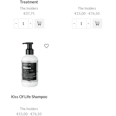
Treatment
Dit product
The Insiders
The Insiders
heeft
Prijsklasse:
€
37,75
€
15,00
-
€
76,50
meerdere
€15,00
variaties.
tot
Bond
Kiss
Deze optie
€76,50
Therapy
Of
kan gekozen
Weekly
Life
worden op de
Treatment
Conditioner
productpagina
aantal
aantal
Kiss Of Life Shampoo
Dit product
The Insiders
heeft
Prijsklasse:
€
15,00
-
€
76,50