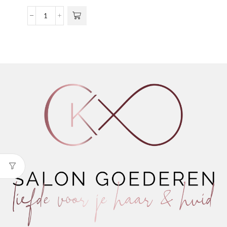
meerdere
€15,00
variaties.
tot
Kiss
Deze optie
€76,50
Of
kan gekozen
Life
worden op de
Shampoo
productpagina
aantal