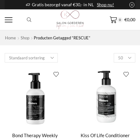
Gratis bezorgd vanaf €30,- in NL
Shop nu!
€
0,00
0
Home
Shop
Producten Getagged “RESCUE”
Products
per
page
Bond Therapy Weekly
Kiss Of Life Conditioner