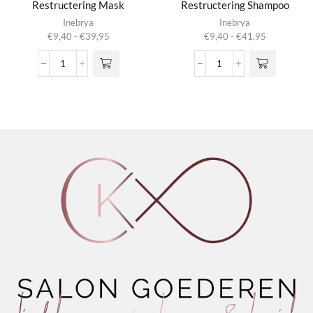
Restructering Mask
Restructering Shampoo
Dit product
Dit product
Inebrya
Inebrya
heeft
heeft
Prijsklasse:
Prijsklasse:
€
9,40
-
€
39,95
€
9,40
-
€
41,95
meerdere
meerdere
€9,40
€9,40
variaties.
variaties.
tot
tot
Ice
Ice
Deze optie
Deze optie
€39,95
€41,95
Cream
Cream
kan gekozen
kan gekozen
Keratin
Keratin
worden op de
worden op de
-
-
productpagina
productpagina
Restructering
Restructering
Mask
Shampoo
aantal
aantal