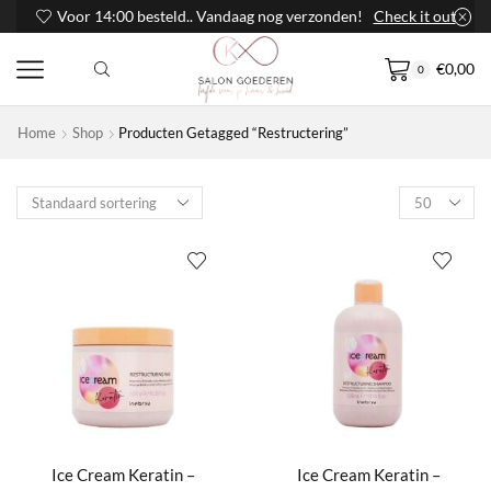
Voor 14:00 besteld.. Vandaag nog verzonden!
Check it out
€
0,00
0
Home
Shop
Producten Getagged “Restructering”
Products
per
page
Ice Cream Keratin –
Ice Cream Keratin –