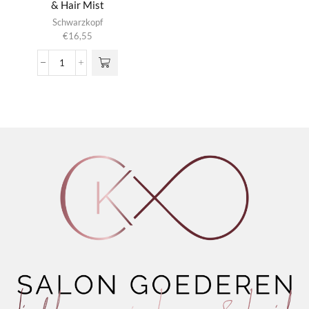
& Hair Mist
Schwarzkopf
€
16,55
Bonacure
Sun
Protect
Scalp
&
Hair
Mist
aantal