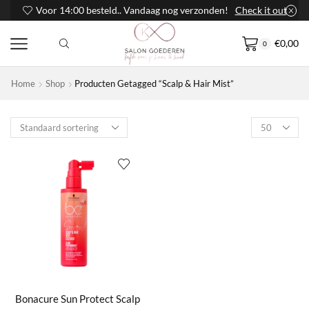
Voor 14:00 besteld.. Vandaag nog verzonden!
Check it out
€
0,00
0
Home
Shop
Producten Getagged “Scalp & Hair Mist”
Products
per
page
Bonacure Sun Protect Scalp