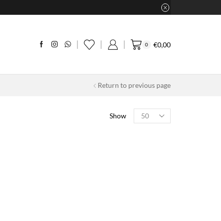
€
0,00
0
Return to previous page
Products
Show
per
page