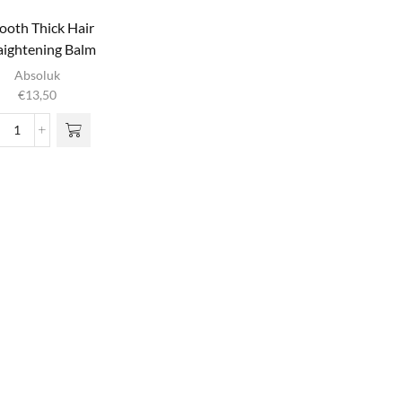
ooth Thick Hair
aightening Balm
Absoluk
€
13,50
Smooth
Thick
Hair
Straightening
Balm
aantal