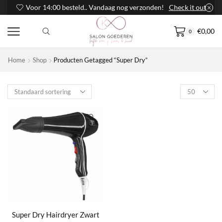
Voor 14:00 besteld.. Vandaag nog verzonden!
Check it out
€
0,00
0
Home
Shop
Producten Getagged “Super Dry”
Products
per
page
Super Dry Hairdryer Zwart