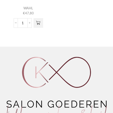
WAHL
€
47,80
Super
Dry
Hairdryer
Zwart
aantal