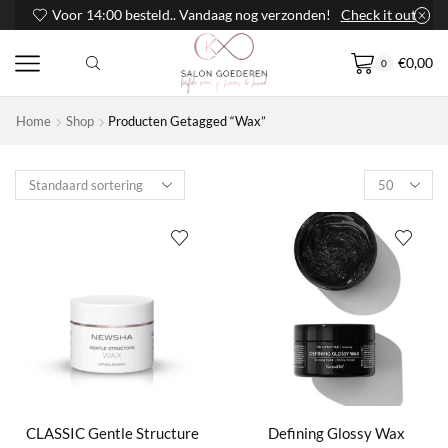
Voor 14:00 besteld.. Vandaag nog verzonden!
Check it out
€
0,00
0
Home
Shop
Producten Getagged “Wax”
Products
per
page
CLASSIC Gentle Structure
Defining Glossy Wax