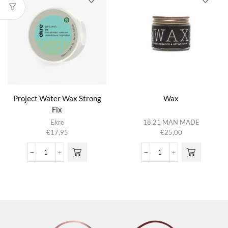
aantal
Project Water Wax Strong
Wax
Fix
Ekre
18.21 MAN MADE
€
17,95
€
25,00
Project
Wax
Water
aantal
Wax
Strong
Fix
aantal