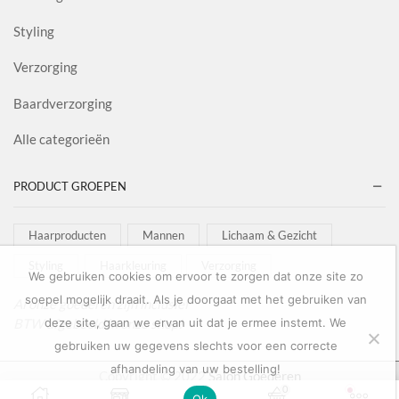
Styling
Verzorging
Baardverzorging
Alle categorieën
PRODUCT GROEPEN
Haarproducten
Mannen
Lichaam & Gezicht
Styling
Haarkleuring
Verzorging
We gebruiken cookies om ervoor te zorgen dat onze site zo
soepel mogelijk draait. Als je doorgaat met het gebruiken van
Al onze goederen zijn inclusief
BTW afgebeeld in onze shop!
deze site, gaan we ervan uit dat je ermee instemt. We
gebruiken uw gegevens slechts voor een correcte
afhandeling van uw bestelling!
Copyright © 2022
Salon Goederen
0
0
Ok