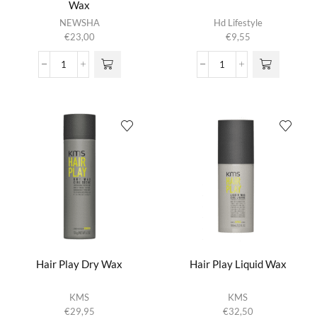
Wax
NEWSHA
Hd Lifestyle
€
23,00
€
9,55
CLASSIC
Defining
Gentle
Glossy
Structure
Wax
Wax
aantal
aantal
Hair Play Dry Wax
Hair Play Liquid Wax
KMS
KMS
€
29,95
€
32,50