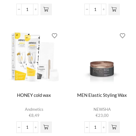
Hair
Hair
Play
Play
Dry
Liquid
Wax
Wax
aantal
aantal
HONEY cold wax
MEN Elastic Styling Wax
Andmetics
NEWSHA
€
8,49
€
23,00
HONEY
MEN
cold
Elastic