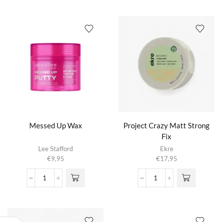
wax
Styling
aantal
Wax
aantal
Messed Up Wax
Project Crazy Matt Strong
Fix
Lee Stafford
Ekre
€
9,95
€
17,95
Messed
Project
Up
Crazy
Wax
Matt
aantal
Strong
Fix