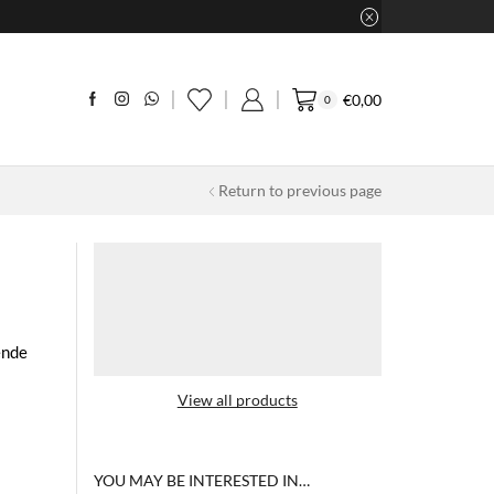
€
0,00
0
Return to previous page
ende
View all products
YOU MAY BE INTERESTED IN…