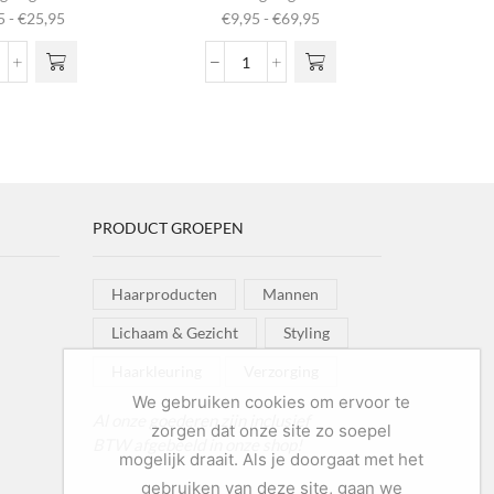
ft
heeft
Prijsklasse:
Prijsklasse:
5
-
€
25,95
€
9,95
-
€
69,95
€
1
dere
meerdere
m
€14,95
€9,95
s. Deze
variaties. Deze
vari
tot
tot
aw
Dog
 kan
optie kan
o
€25,95
€69,95
nd
Shampoo
zen
gekozen
g
ose
Flea
 op de
worden op de
wor
alm
&
pagina
productpagina
prod
atmeal
Tick
ntal
aantal
PRODUCT GROEPEN
Haarproducten
Mannen
Lichaam & Gezicht
Styling
Haarkleuring
Verzorging
We gebruiken cookies om ervoor te
Al onze goederen zijn inclusief
zorgen dat onze site zo soepel
BTW afgebeeld in onze shop!
mogelijk draait. Als je doorgaat met het
gebruiken van deze site, gaan we