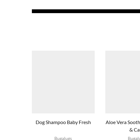
Dog Shampoo Baby Fresh
Aloe Vera Soot
& Ca
Dit product
Dit produ
Bugalugs
Bugal