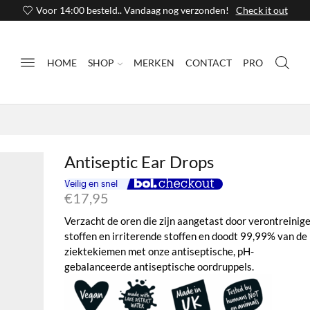
Voor 14:00 besteld.. Vandaag nog verzonden!
Check it out
HOME
SHOP
MERKEN
CONTACT
PRO
Antiseptic Ear Drops
€
17,95
Verzacht de oren die zijn aangetast door verontreinig
stoffen en irriterende stoffen en doodt 99,99% van de
ziektekiemen met onze antiseptische, pH-
gebalanceerde antiseptische oordruppels.