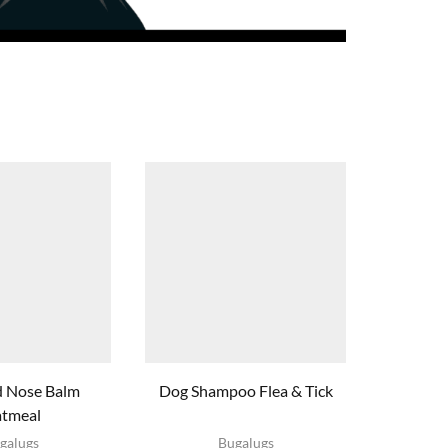
 Nose Balm
Dog Shampoo Flea & Tick
Soothing
tmeal
oduct
Dit product
Di
galugs
Bugalugs