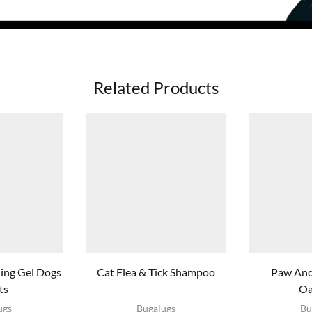
Related Products
hing Gel Dogs
Cat Flea & Tick Shampoo
Paw And
ts
Oa
ct
Dit product
Dit pr
ugs
Bugalugs
Bu