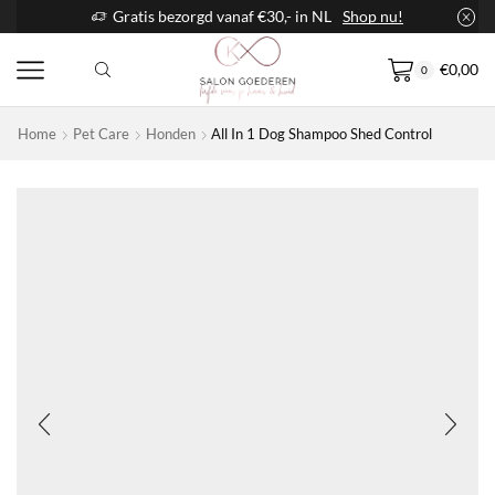
Gratis bezorgd vanaf €30,- in NL
Shop nu!
€
0,00
0
Home
Pet Care
Honden
All In 1 Dog Shampoo Shed Control