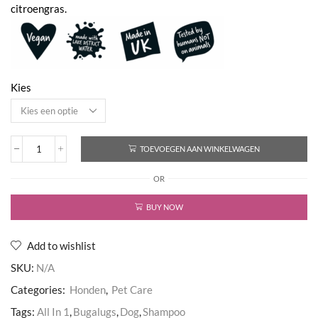
citroengras.
Kies
TOEVOEGEN AAN WINKELWAGEN
All
In
OR
1
Dog
Shampoo
BUY NOW
Shed
Control
aantal
Add to wishlist
SKU:
N/A
Categories:
Honden
,
Pet Care
Tags:
All In 1
,
Bugalugs
,
Dog
,
Shampoo