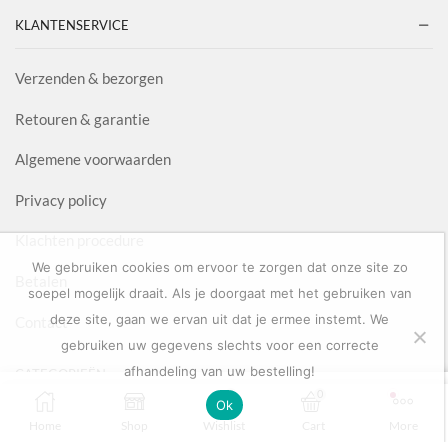
KLANTENSERVICE
Verzenden & bezorgen
Retouren & garantie
Algemene voorwaarden
Privacy policy
Klachten procedure
We gebruiken cookies om ervoor te zorgen dat onze site zo
Betalen
soepel mogelijk draait. Als je doorgaat met het gebruiken van
deze site, gaan we ervan uit dat je ermee instemt. We
Contact
gebruiken uw gegevens slechts voor een correcte
afhandeling van uw bestelling!
CATEGORIEËN
0
0
Ok
OPTIES SELECTEREN
Home
Shop
Wishlist
Cart
More
Kleuring