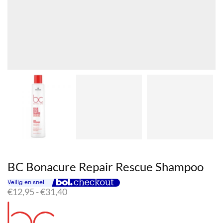
BC Bonacure Repair Rescue Shampoo
Prijsklasse:
€
12,95
-
€
31,40
€12,95
tot
€31,40