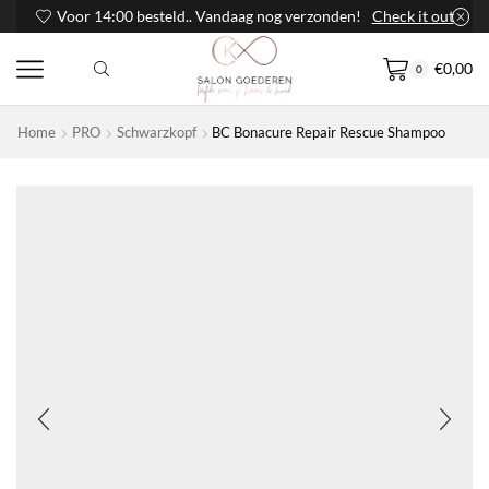
Voor 14:00 besteld.. Vandaag nog verzonden!
Check it out
€
0,00
0
Home
PRO
Schwarzkopf
BC Bonacure Repair Rescue Shampoo