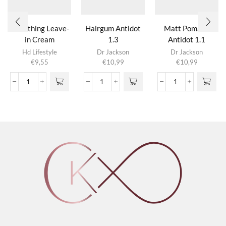
Smoothing Leave-
Hairgum Antidot
Matt Pomade
in Cream
1.3
Antidot 1.1
Hd Lifestyle
Dr Jackson
Dr Jackson
€
9,55
€
10,99
€
10,99
Smoothing
Hairgum
Matt
Leave-
Antidot
Pomade
in
1.3
Antidot
Cream
aantal
1.1
aantal
aantal