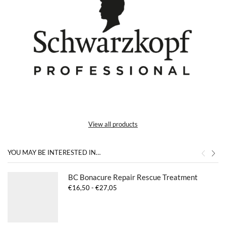
View all products
YOU MAY BE INTERESTED IN…
BC Bonacure Repair Rescue Treatment
Prijsklasse:
€
16,50
-
€
27,05
€16,50
tot
€27,05