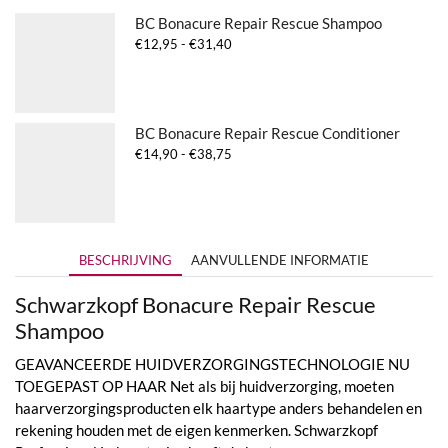
BC Bonacure Repair Rescue Shampoo
Prijsklasse:
€
12,95
-
€
31,40
€12,95
tot
€31,40
BC Bonacure Repair Rescue Conditioner
Prijsklasse:
€
14,90
-
€
38,75
€14,90
tot
€38,75
BESCHRIJVING
AANVULLENDE INFORMATIE
Schwarzkopf Bonacure Repair Rescue
Shampoo
GEAVANCEERDE HUIDVERZORGINGSTECHNOLOGIE NU
TOEGEPAST OP HAAR Net als bij huidverzorging, moeten
haarverzorgingsproducten elk haartype anders behandelen en
rekening houden met de eigen kenmerken. Schwarzkopf