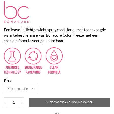
€14,20
tot
€18,25
Een leave-in, lichtgewicht sprayconditioner met toegevoegde
warmtebescherming van Bonacure Color Freeze met een
speciale formule voor gekleurd haar.
Kies
TOEVOEGEN AAN WINKELWAGEN
Bonacure
Color
OR
Freeze