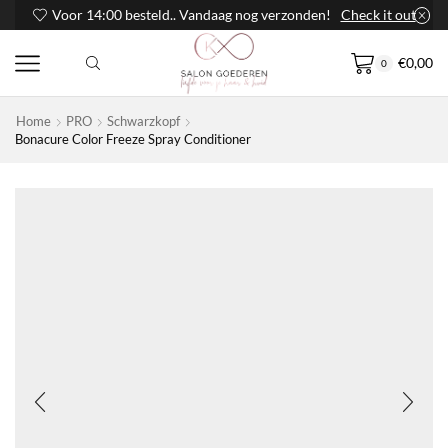
Voor 14:00 besteld.. Vandaag nog verzonden!
Check it out
€
0,00
0
Home
PRO
Schwarzkopf
Bonacure Color Freeze Spray Conditioner